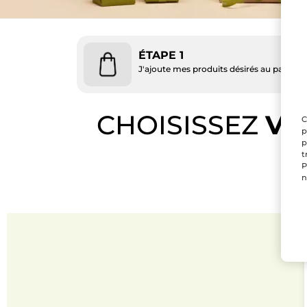
ÉTAPE 1
J'ajoute mes produits désirés au panier
CHOISISSEZ
VO
C
p
p
t
P
n