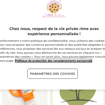
ÉTAPE 2
Je choisis mon cadeau Yves Rocher sur
cette page ou dans mon panier
Chez nous, respect de la vie privée rime avec
expérience personnalisée !
TRE CADEAU
DÈS
70$
onformément à notre politique de confidentialité, nous utilisons des cookies
our vous proposer des contenus personnalisés et des publicités adaptées à 
références, vous proposer des services liés aux réseaux sociaux et analyser l
rafic du site. Vous pouvez vous désinscrire de ces services en cliquant sur «
aramètres des cookies ». Pour en savoir plus, vous pouvez également consul
otre page
Politique de protection des renseignements personnels
PARAMÈTRES DES COOKIES