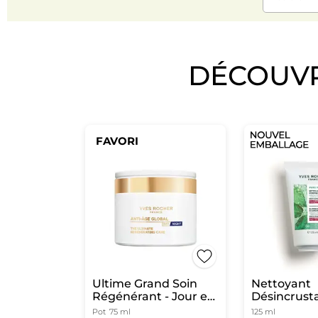
DÉCOUV
FAVORI
Ultime Grand Soin
Nettoyant
Régénérant - Jour et
Désincrust
Nuit
Imperfecti
Pot
75 ml
125 ml