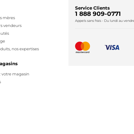
Service Clients
1 888 909-0771
es mères
Appels sans frais - Du lundi au vend
rs vendeurs
utés
age
duits, nos expertises
agasins
 votre magasin
s