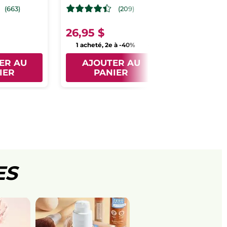
(663)
(209)
26,95 $
29,95 $
1 acheté, 2e à -40%
1 acheté, 2e
ER AU
AJOUTER AU
AJOUT
IER
PANIER
PAN
ES