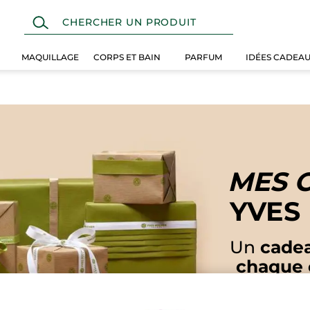
MAQUILLAGE
CORPS ET BAIN
PARFUM
IDÉES CADEA
MES 
YVES
Un
cadea
chaque