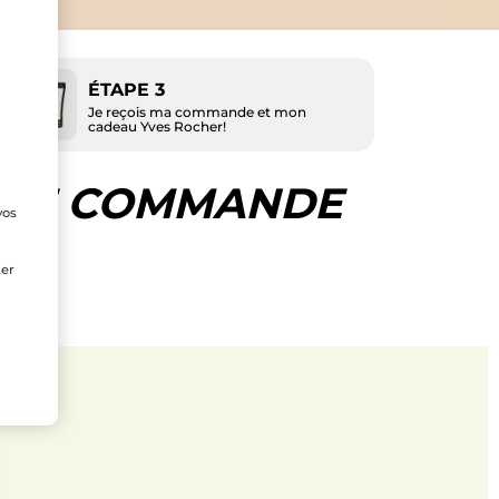
ÉTAPE 3
Je reçois ma commande et mon
cadeau Yves Rocher!
 DE COMMANDE
vos
e
ter