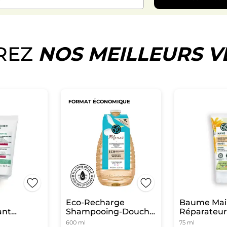
REZ
NOS MEILLEURS 
FORMAT ÉCONOMIQUE
Eco-Recharge
Baume Mai
ant
Shampooing-Douche
Réparateur
ons
Monoï
600 ml
75 ml