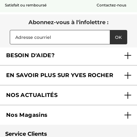
Satisfait ou remboursé
Contactez-nous
Abonnez-vous à l'infolettre :
OK
BESOIN D'AIDE?
Foire aux questions
EN SAVOIR PLUS SUR YVES ROCHER
Contactez-nous
Nos engagements
Suivre ma commande
NOS ACTUALITÉS
Pourquoi nous faire confiance ?
Offre Courrier / Magazine
Blog Agir En Beauté
Carrières
Mes cadeaux gratuits
Nos Magasins
Black Friday
Fondation Yves Rocher
Accessibilité
Trouvez votre magasin
Soldes
Lutte contre le travail forcé et le travail des enfants
Cadeaux corporatifs
Service Clients
2024