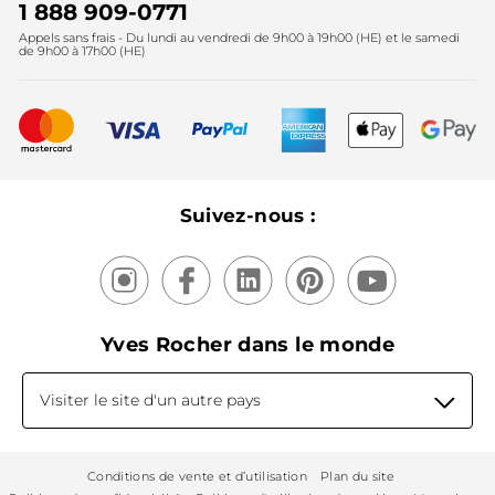
Instituts
Noël
1 888 909-0771
Lutte contre le travail forcé et le travail des enfants
Appels sans frais - Du lundi au vendredi de 9h00 à 19h00 (HE) et le samedi
Fête des mères
2025
de 9h00 à 17h00 (HE)
Meilleurs vendeurs
Nouveautés
Recyclage
Nos produits, nos expertises
Suivez-nous :
Yves Rocher dans le monde
Visiter le site d'un autre pays
Conditions de vente et d’utilisation
Plan du site