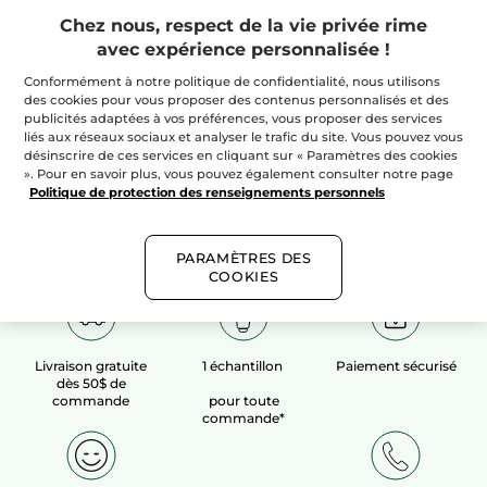
Chez nous, respect de la vie privée rime
avec expérience personnalisée !
100%
extraits
60 hectares
de
végétaux
champs biologiques
Conformément à notre politique de confidentialité, nous utilisons
des cookies pour vous proposer des contenus personnalisés et des
publicités adaptées à vos préférences, vous proposer des services
liés aux réseaux sociaux et analyser le trafic du site. Vous pouvez vous
Voir plus​
désinscrire de ces services en cliquant sur « Paramètres des cookies
». Pour en savoir plus, vous pouvez également consulter notre page
Politique de protection des renseignements personnels
PARAMÈTRES DES
COOKIES
Livraison gratuite
1 échantillon
Paiement sécurisé
dès 50$ de
commande
pour toute
commande*