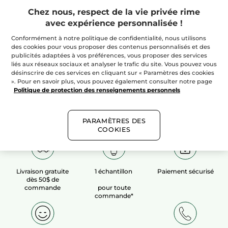
Chez nous, respect de la vie privée rime
avec expérience personnalisée !
100%
extraits
60 hectares
de
végétaux
champs biologiques
Conformément à notre politique de confidentialité, nous utilisons
des cookies pour vous proposer des contenus personnalisés et des
publicités adaptées à vos préférences, vous proposer des services
liés aux réseaux sociaux et analyser le trafic du site. Vous pouvez vous
Voir plus​
désinscrire de ces services en cliquant sur « Paramètres des cookies
». Pour en savoir plus, vous pouvez également consulter notre page
Politique de protection des renseignements personnels
PARAMÈTRES DES
COOKIES
Livraison gratuite
1 échantillon
Paiement sécurisé
dès 50$ de
commande
pour toute
commande*