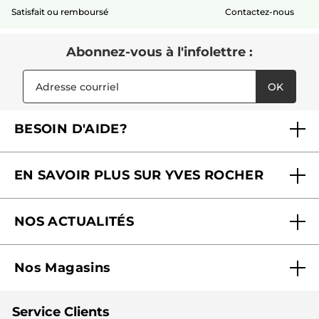
Satisfait ou remboursé
Contactez-nous
Abonnez-vous à l'infolettre :
OK
BESOIN D'AIDE?
Foire aux questions
EN SAVOIR PLUS SUR YVES ROCHER
Contactez-nous
Nos engagements
Suivre ma commande
NOS ACTUALITÉS
Pourquoi nous faire confiance ?
Offre Courrier / Magazine
Blog Agir En Beauté
Carrières
Mes cadeaux gratuits
Nos Magasins
Black Friday
Fondation Yves Rocher
Accessibilité
Trouvez votre magasin
Soldes
Lutte contre le travail forcé et le travail des enfants
Cadeaux corporatifs
Service Clients
2024