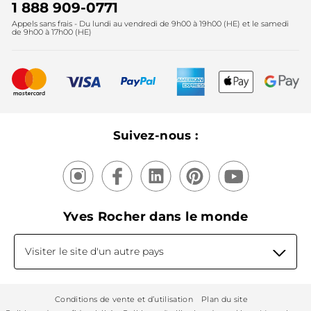
Instituts
Noël
1 888 909-0771
Lutte contre le travail forcé et le travail des enfants
Appels sans frais - Du lundi au vendredi de 9h00 à 19h00 (HE) et le samedi
Fête des mères
2025
de 9h00 à 17h00 (HE)
Meilleurs vendeurs
Nouveautés
Recyclage
Nos produits, nos expertises
Suivez-nous :
Yves Rocher dans le monde
Visiter le site d'un autre pays
Conditions de vente et d’utilisation
Plan du site