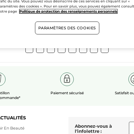
rafic du site. Vous pouvez vous désinscrire de ces services en cliquant sur «
végétaux
champs bio
aramètres des cookies ». Pour en savoir plus, vous pouvez également consul
otre page
Politique de protection des renseignements personnels
PARAMÈTRES DES COOKIES
Voir plus​
tillon
Paiement sécurisé
Satisfait 
 commande*
CTUALITÉS
Abonnez-vous à
ir En Beauté
l'infolettre :