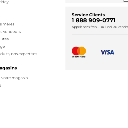
riday
Service Clients
1 888 909-0771
es mères
Appels sans frais - Du lundi au vend
rs vendeurs
utés
age
duits, nos expertises
agasins
 votre magasin
s