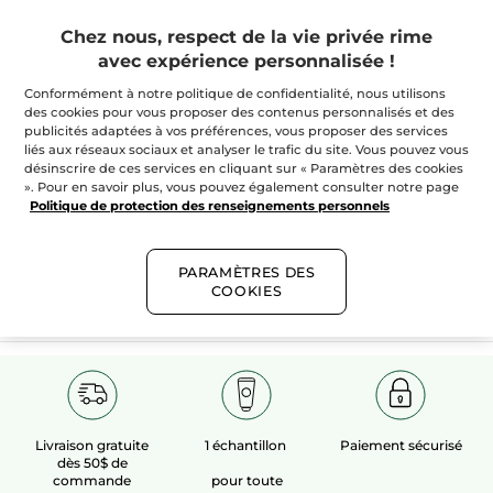
Chez nous, respect de la vie privée rime
avec expérience personnalisée !
Conformément à notre politique de confidentialité, nous utilisons
des cookies pour vous proposer des contenus personnalisés et des
100%
extraits
60 hectares
de
publicités adaptées à vos préférences, vous proposer des services
végétaux
champs biologiques
liés aux réseaux sociaux et analyser le trafic du site. Vous pouvez vous
désinscrire de ces services en cliquant sur « Paramètres des cookies
». Pour en savoir plus, vous pouvez également consulter notre page
Politique de protection des renseignements personnels
Voir plus​
PARAMÈTRES DES
COOKIES
Livraison gratuite
1 échantillon
Paiement sécurisé
dès 50$ de
commande
pour toute