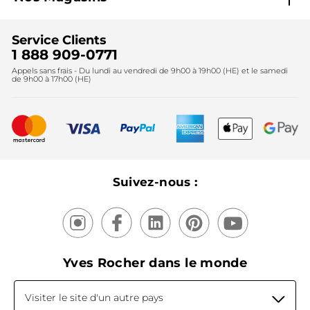
Black Friday
Fondation Yves Rocher
Accessibilité
Trouvez votre magasin
Soldes
Lutte contre le travail forcé et le travail des enfants
Cadeaux corporatifs
Service Clients
2024
Instituts
Noël
1 888 909-0771
Lutte contre le travail forcé et le travail des enfants
Appels sans frais - Du lundi au vendredi de 9h00 à 19h00 (HE) et le samedi
Fête des mères
2025
de 9h00 à 17h00 (HE)
Meilleurs vendeurs
Nouveautés
Recyclage
Nos produits, nos expertises
Suivez-nous :
Yves Rocher dans le monde
Visiter le site d'un autre pays