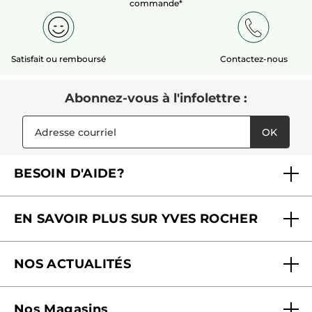
commande*
Satisfait ou remboursé
Contactez-nous
Abonnez-vous à l'infolettre :
OK
BESOIN D'AIDE?
Foire aux questions
EN SAVOIR PLUS SUR YVES ROCHER
Contactez-nous
Nos engagements
Suivre ma commande
NOS ACTUALITÉS
Pourquoi nous faire confiance ?
Offre Courrier / Magazine
Blog Agir En Beauté
Carrières
Mes cadeaux gratuits
Nos Magasins