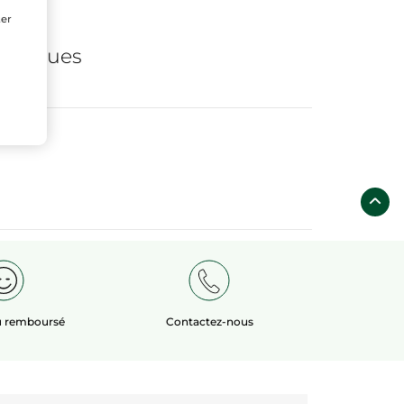
ter
s
de
logiques
ou remboursé
Contactez-nous