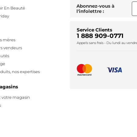
Abonnez-vous à
ir En Beauté
l'infolettre :
riday
Service Clients
1 888 909-0771
es mères
Appels sans frais - Du lundi au vend
rs vendeurs
utés
age
duits, nos expertises
agasins
 votre magasin
s