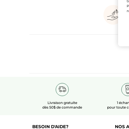
t
P
n
Livraison gratuite
1 échan
dès 50$ de commande
pour toute
BESOIN D'AIDE?
NOS A