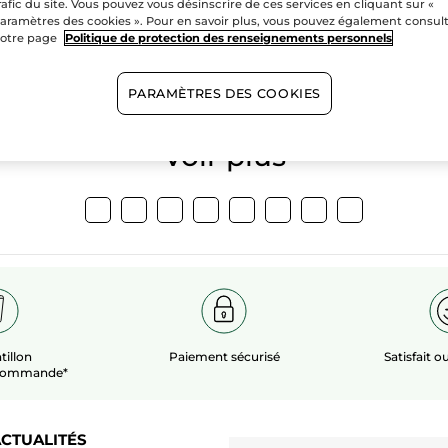
rafic du site. Vous pouvez vous désinscrire de ces services en cliquant sur «
aramètres des cookies ». Pour en savoir plus, vous pouvez également consul
100%
extraits
60 hectare
otre page
Politique de protection des renseignements personnels
végétaux
champs bio
PARAMÈTRES DES COOKIES
Voir plus​
tillon
Paiement sécurisé
Satisfait 
 commande*
CTUALITÉS