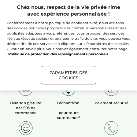
Chez nous, respect de la vie privée rime
avec expérience personnalisée !
100%
extraits
60 hectares
de
végétaux
champs biologiques
Conformément à notre politique de confidentialité, nous utilisons
des cookies pour vous proposer des contenus personnalisés et des
publicités adaptées à vos préférences, vous proposer des services
liés aux réseaux sociaux et analyser le trafic du site. Vous pouvez vous
Voir plus​
désinscrire de ces services en cliquant sur « Paramètres des cookies
». Pour en savoir plus, vous pouvez également consulter notre page
Politique de protection des renseignements personnels
PARAMÈTRES DES
COOKIES
Livraison gratuite
1 échantillon
Paiement sécurisé
dès 50$ de
commande
pour toute
commande*