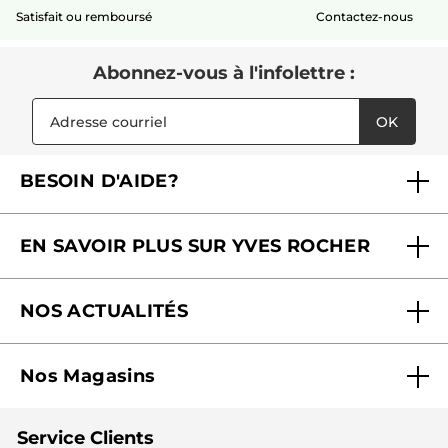
Satisfait ou remboursé
Contactez-nous
Abonnez-vous à l'infolettre :
OK
BESOIN D'AIDE?
Foire aux questions
EN SAVOIR PLUS SUR YVES ROCHER
Contactez-nous
Nos engagements
Suivre ma commande
NOS ACTUALITÉS
Pourquoi nous faire confiance ?
Offre Courrier / Magazine
Blog Agir En Beauté
Carrières
Mes cadeaux gratuits
Nos Magasins
Black Friday
Fondation Yves Rocher
Accessibilité
Trouvez votre magasin
Soldes
Lutte contre le travail forcé et le travail des enfants
Cadeaux corporatifs
Service Clients
2024