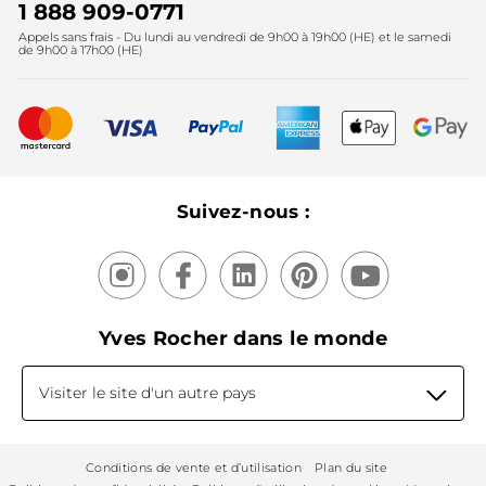
Instituts
Noël
1 888 909-0771
Lutte contre le travail forcé et le travail des enfants
Appels sans frais - Du lundi au vendredi de 9h00 à 19h00 (HE) et le samedi
Fête des mères
2025
de 9h00 à 17h00 (HE)
Meilleurs vendeurs
Nouveautés
Recyclage
Nos produits, nos expertises
Suivez-nous :
Yves Rocher dans le monde
Visiter le site d'un autre pays
Conditions de vente et d’utilisation
Plan du site