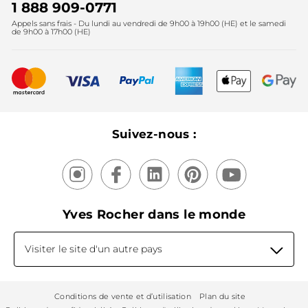
Instituts
Noël
1 888 909-0771
Lutte contre le travail forcé et le travail des enfants
Appels sans frais - Du lundi au vendredi de 9h00 à 19h00 (HE) et le samedi
Fête des mères
2025
de 9h00 à 17h00 (HE)
Meilleurs vendeurs
Nouveautés
Recyclage
Nos produits, nos expertises
Suivez-nous :
Yves Rocher dans le monde
Visiter le site d'un autre pays
Conditions de vente et d’utilisation
Plan du site