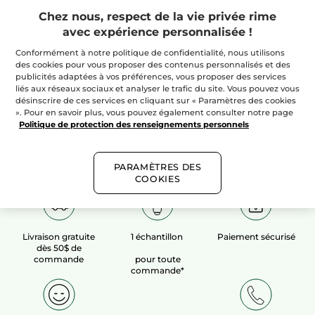
Chez nous, respect de la vie privée rime
avec expérience personnalisée !
100%
extraits
60 hectares
de
végétaux
champs biologiques
Conformément à notre politique de confidentialité, nous utilisons
des cookies pour vous proposer des contenus personnalisés et des
publicités adaptées à vos préférences, vous proposer des services
liés aux réseaux sociaux et analyser le trafic du site. Vous pouvez vous
Voir plus​
désinscrire de ces services en cliquant sur « Paramètres des cookies
». Pour en savoir plus, vous pouvez également consulter notre page
Politique de protection des renseignements personnels
PARAMÈTRES DES
COOKIES
Livraison gratuite
1 échantillon
Paiement sécurisé
dès 50$ de
commande
pour toute
commande*