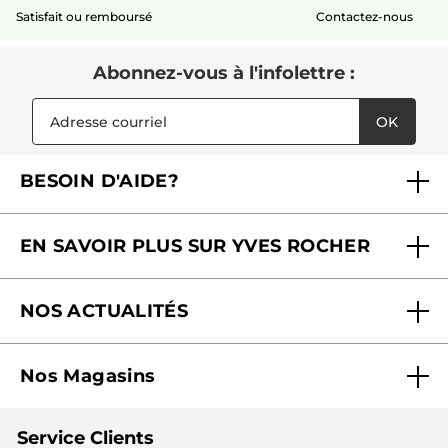
Satisfait ou remboursé
Contactez-nous
Abonnez-vous à l'infolettre :
OK
BESOIN D'AIDE?
Foire aux questions
EN SAVOIR PLUS SUR YVES ROCHER
Contactez-nous
Nos engagements
Suivre ma commande
NOS ACTUALITÉS
Pourquoi nous faire confiance ?
Offre Courrier / Magazine
Blog Agir En Beauté
Carrières
Mes cadeaux gratuits
Nos Magasins
Black Friday
Fondation Yves Rocher
Accessibilité
Trouvez votre magasin
Soldes
Lutte contre le travail forcé et le travail des enfants
Cadeaux corporatifs
Service Clients
2024