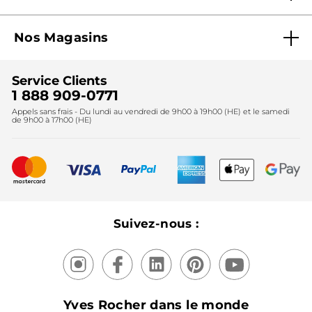
Offre Courrier / Magazine
Blog Agir En Beauté
Carrières
Mes cadeaux gratuits
Nos Magasins
Black Friday
Fondation Yves Rocher
Accessibilité
Trouvez votre magasin
Soldes
Lutte contre le travail forcé et le travail des enfants
Cadeaux corporatifs
Service Clients
2024
Instituts
Noël
1 888 909-0771
Lutte contre le travail forcé et le travail des enfants
Appels sans frais - Du lundi au vendredi de 9h00 à 19h00 (HE) et le samedi
Fête des mères
2025
de 9h00 à 17h00 (HE)
Meilleurs vendeurs
Nouveautés
Recyclage
Nos produits, nos expertises
Suivez-nous :
Yves Rocher dans le monde