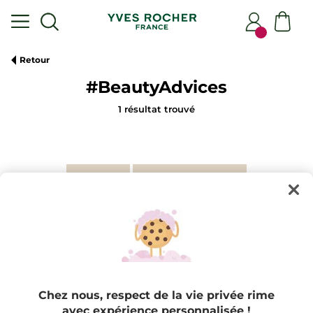
Retour
#BeautyAdvices
1
résultat trouvé
Pas de résultat trouvé
#ALaUne
#BotanicalExpertise
#EcoConception
#IdéesCadeaux
Chez nous, respect de la vie privée rime
avec expérience personnalisée !