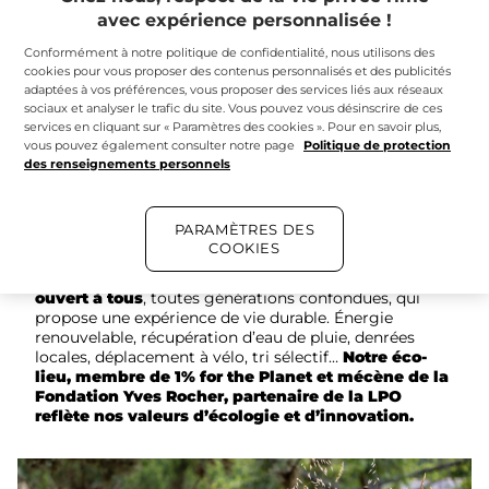
avec expérience personnalisée !
Conformément à notre politique de confidentialité, nous utilisons des
cookies pour vous proposer des contenus personnalisés et des publicités
adaptées à vos préférences, vous proposer des services liés aux réseaux
sociaux et analyser le trafic du site. Vous pouvez vous désinscrire de ces
services en cliquant sur « Paramètres des cookies ». Pour en savoir plus,
vous pouvez également consulter notre page
Politique de protection
des renseignements personnels
La Bergerie, un lieu éco-conçu
Pour créer ce lieu d’un nouveau genre, nous avons
réhabilité une bergerie de 1450m2 et son parc
PARAMÈTRES DES
avec des matériaux bio sourcés et éco-labellisés.
COOKIES
La Bergerie Yves Rocher est un
projet néo-rural
ouvert à tous
, toutes générations confondues, qui
propose une expérience de vie durable. Énergie
renouvelable, récupération d’eau de pluie, denrées
locales, déplacement à vélo, tri sélectif…
Notre éco-
lieu, membre de 1% for the Planet et mécène de la
Fondation Yves Rocher, partenaire de la LPO
reflète nos valeurs d’écologie et d’innovation.