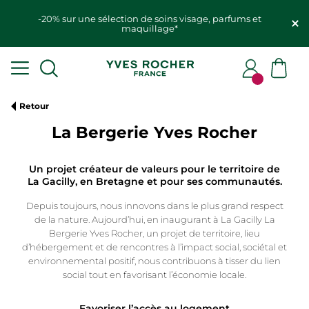
-20% sur une sélection de soins visage, parfums et
maquillage*
Retour
La Bergerie Yves Rocher
Un projet créateur de valeurs pour le territoire de
La Gacilly, en Bretagne et pour ses communautés.
Depuis toujours, nous innovons dans le plus grand respect
de la nature. Aujourd’hui, en inaugurant à La Gacilly La
Bergerie Yves Rocher, un projet de territoire, lieu
d’hébergement et de rencontres à l’impact social, sociétal et
environnemental positif, nous contribuons à tisser du lien
social tout en favorisant l’économie locale.
Favoriser l’accès au logement