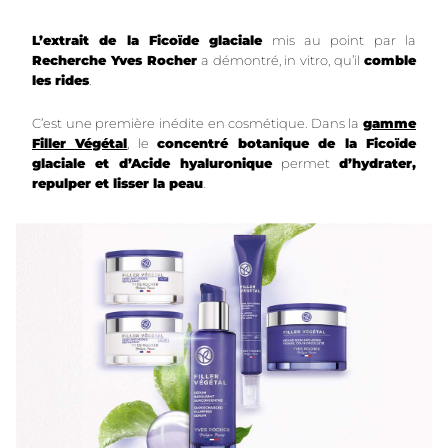
L’extrait de la Ficoïde glaciale
mis au point par la
Recherche Yves Rocher
a démontré, in vitro, qu’il
comble
les rides
.
C’est une première inédite en cosmétique. Dans la
gamme
Filler Végétal
, le
concentré botanique de la Ficoïde
glaciale et d’Acide hyaluronique
permet
d’hydrater,
repulper et lisser la peau
.