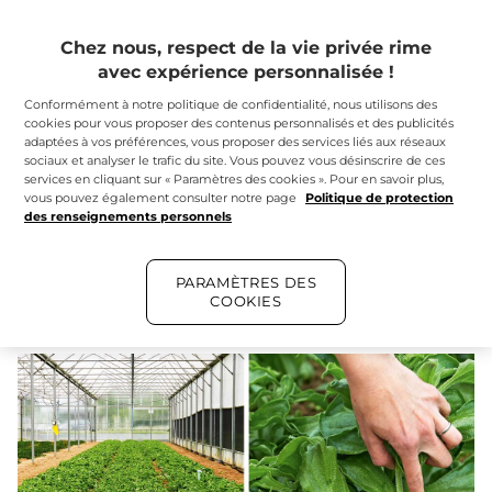
Ficoïde glaciale
peut
s’adapter aux conditions
extrêmes
. Au cours des siècles, elle a ainsi su se propager
Chez nous, respect de la vie privée rime
jusqu’en Australie, sur les côtes américaines et sur le
avec expérience personnalisée !
pourtour méditerranéen.
Conformément à notre politique de confidentialité, nous utilisons des
cookies pour vous proposer des contenus personnalisés et des publicités
Contrairement aux autres végétaux qui portent en
adaptées à vos préférences, vous proposer des services liés aux réseaux
moyenne 2 séries de chromosomes, la Ficoïde glaciale
en
sociaux et analyser le trafic du site. Vous pouvez vous désinscrire de ces
possède jusqu’à 128
! Elle dispose d’un jeu de cartes
services en cliquant sur « Paramètres des cookies ». Pour en savoir plus,
vous pouvez également consulter notre page
Politique de protection
génétiques si complet qu’elle a le pouvoir de s’adapter à
des renseignements personnels
toutes les situations. Cette caractéristique exceptionnelle,
appelée polyploïdie, a facilité au cours du temps
son «
ultra-adaptation » aussi bien sur le plan métabolique,
PARAMÈTRES DES
physiologique que morphologique
. Elle résiste, survit, vit.
COOKIES
C’est la
Plante de Vie
.