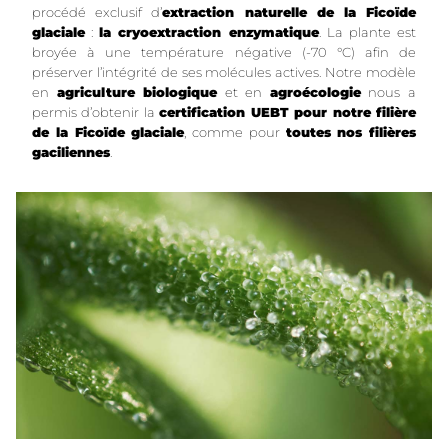
procédé exclusif d’
extraction naturelle de la Ficoïde
glaciale
:
la cryoextraction enzymatique
. La plante est
broyée à une température négative (-70 °C) afin de
préserver l’intégrité de ses molécules actives. Notre modèle
en
agriculture biologique
et en
agroécologie
nous a
permis d’obtenir la
certification UEBT pour notre filière
de la Ficoïde glaciale
, comme pour
toutes nos filières
gaciliennes
.