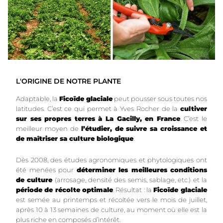
L'ORIGINE DE NOTRE PLANTE
Adaptable, la
Ficoïde glaciale
peut pousser sous toutes nos
latitudes. C’est ce qui permet à Yves Rocher de la
cultiver
sur ses propres terres à La Gacilly, en France
. C’est le
meilleur moyen de
l’étudier, de suivre sa croissance et
de maîtriser sa culture biologique
.
Dès 2008, des études agronomiques et phytologiques ont
été menées pour
déterminer les meilleures conditions
de culture
(arrosage, densité des semis, sablage, etc.) et la
période de récolte optimale
. Résultat : la
Ficoïde glaciale
est semée au printemps et récoltée vers le mois de juillet,
après 10 à 13 semaines de culture, au moment où elle est la
plus riche en composés d’intérêt.