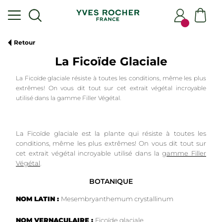
Retour
La Ficoïde Glaciale
La Ficoïde glaciale résiste à toutes les conditions, même les plus
extrêmes! On vous dit tout sur cet extrait végétal incroyable
utilisé dans la gamme Filler Végétal.
La Ficoïde glaciale est la plante qui résiste à toutes les
conditions, même les plus extrêmes! On vous dit tout sur
cet extrait végétal incroyable utilisé dans la
gamme Filler
Végétal
.
BOTANIQUE
NOM LATIN :
Mesembryanthemum crystallinum
NOM VERNACULAIRE :
Ficoïde glaciale