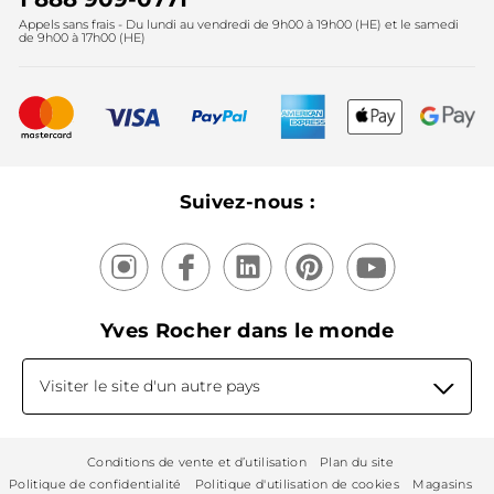
Lutte contre le travail forcé et le travail des enfants
Appels sans frais - Du lundi au vendredi de 9h00 à 19h00 (HE) et le samedi
Fête des mères
2025
de 9h00 à 17h00 (HE)
Meilleurs vendeurs
Nouveautés
Recyclage
Nos produits, nos expertises
Suivez-nous :
Yves Rocher dans le monde
Visiter le site d'un autre pays
Conditions de vente et d’utilisation
Plan du site
Politique de confidentialité
Politique d'utilisation de cookies
Magasins