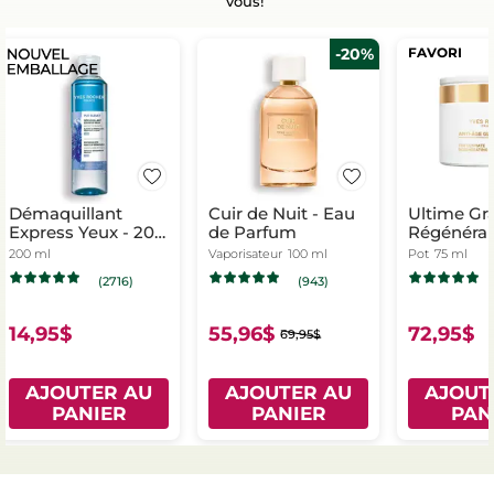
vous!
-20%
FAVORI
Démaquillant
Cuir de Nuit - Eau
Ultime Gr
Express Yeux - 200
de Parfum
Régénéran
ml
et Nuit
200 ml
Vaporisateur
100 ml
Pot
75 ml
(2716)
(943)
14,95$
55,96$
72,95$
69,95$
AJOUTER AU
AJOUTER AU
AJOUT
PANIER
PANIER
PAN