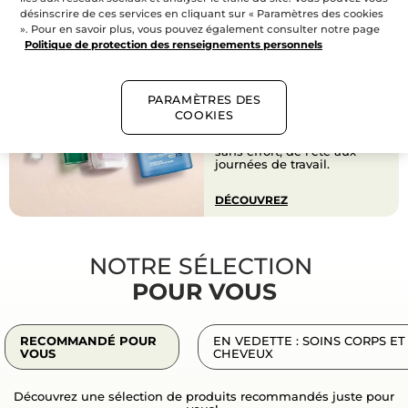
désinscrire de ces services en cliquant sur « Paramètres des cookies
». Pour en savoir plus, vous pouvez également consulter notre page
DE L'ÉTÉ
Politique de protection des renseignements personnels
AU BUREAU
SÉLECTION RETOUR AU
BUREAU
PARAMÈTRES DES
Une sélection de soins
visage, parfums,
COOKIES
maquillage et plus en
promotion pour une beauté
sans effort, de l’été aux
journées de travail.
DÉCOUVREZ
NOTRE SÉLECTION
POUR VOUS
RECOMMANDÉ POUR
EN VEDETTE : SOINS CORPS ET
VOUS
CHEVEUX
Découvrez une sélection de produits recommandés juste pour