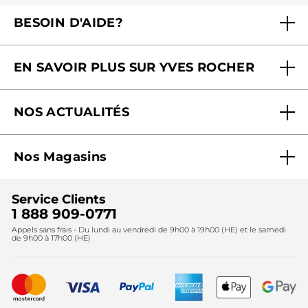
BESOIN D'AIDE?
Foire aux questions
EN SAVOIR PLUS SUR YVES ROCHER
Contactez-nous
Nos engagements
Suivre ma commande
NOS ACTUALITÉS
Pourquoi nous faire confiance ?
Offre Courrier / Magazine
Blog Agir En Beauté
Carrières
Mes cadeaux gratuits
Nos Magasins
Black Friday
Fondation Yves Rocher
Accessibilité
Trouvez votre magasin
Soldes
Lutte contre le travail forcé et le travail des enfants
Cadeaux corporatifs
Service Clients
2024
Instituts
Noël
1 888 909-0771
Lutte contre le travail forcé et le travail des enfants
Appels sans frais - Du lundi au vendredi de 9h00 à 19h00 (HE) et le samedi
Fête des mères
2025
de 9h00 à 17h00 (HE)
Meilleurs vendeurs
Nouveautés
Recyclage