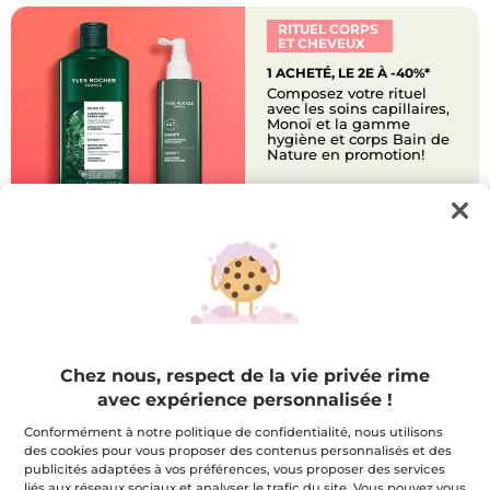
RITUEL CORPS
ET CHEVEUX
1 ACHETÉ, LE 2E À -40%*
Composez votre rituel
avec les soins capillaires,
Monoï et la gamme
hygiène et corps Bain de
Nature en promotion!
PROFITEZ-EN
CADEAU GRATUIT
MASQUE PEELING ÉCLAT
OFFERT
Recevez un masque visage
peeling offert qui exfolie,
Chez nous, respect de la vie privée rime
illumine et affine le grain de
peau dès 70$ de
avec expérience personnalisée !
commande.
Conformément à notre politique de confidentialité, nous utilisons
des cookies pour vous proposer des contenus personnalisés et des
publicités adaptées à vos préférences, vous proposer des services
DÉCOUVREZ
liés aux réseaux sociaux et analyser le trafic du site. Vous pouvez vous