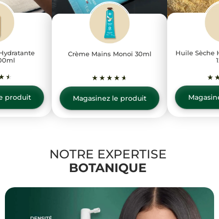
Hydratante
Huile Sèche 
Crème Mains Monoï 30ml
00ml
e produit
Magasine
Magasinez le produit
NOTRE EXPERTISE
BOTANIQUE