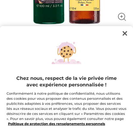
Duo Voyage Cheveux & Corps - Vanille
L'essentiel de votre routine en format voyage
★★★★★
★★★★★
AJOUTER UN AVIS
Chez nous, respect de la vie privée rime
Aucune
note
9,95 $
16,90 $
-41%
avec expérience personnalisée !
pour
Duo
Voyage
Conformément à notre politique de confidentialité, nous utilisons
Quantité
Cheveux
des cookies pour vous proposer des contenus personnalisés et des
&
publicités adaptées à vos préférences, vous proposer des services
Corps
-
liés aux réseaux sociaux et analyser le trafic du site. Vous pouvez vous
Vanille
désinscrire de ces services en cliquant sur « Paramètres des cookies
AJOUTER AU PANIER
». Pour en savoir plus, vous pouvez également consulter notre page
Politique de protection des renseignements personnels