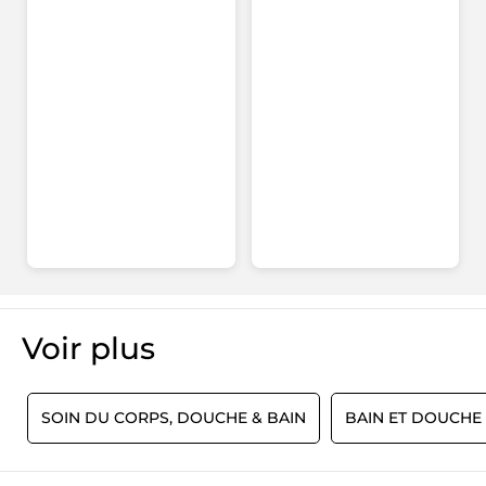
&
Corps
-
Vanille
Voir plus​
N
SOIN DU CORPS, DOUCHE & BAIN
BAIN ET DOUCHE