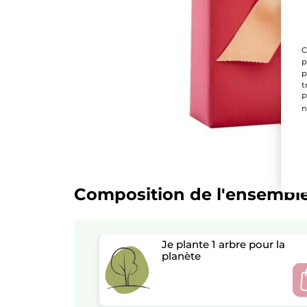
C
p
p
t
P
n
Composition de l'ensembl
Je plante 1 arbre pour la
planète