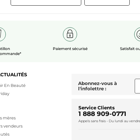
tillon
Paiement sécurisé
Satisfait 
 commande*
CTUALITÉS
Abonnez-vous à
ir En Beauté
l'infolettre :
riday
Service Clients
1 888 909-0771
es mères
Appels sans frais - Du lundi au vend
rs vendeurs
utés