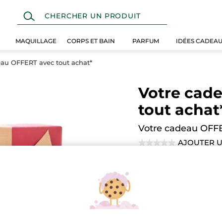
MAQUILLAGE
CORPS ET BAIN
PARFUM
IDÉES CADEA
eau OFFERT avec tout achat*
Votre cad
tout achat
Votre cadeau OFFE
AJOUTER U
★★★★★
★★★★★
Aucune
note
pour
Quantité
Votre
cadeau
OFFERT
avec
EN
tout
achat*