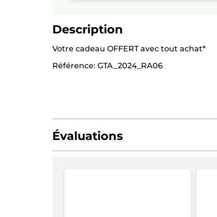
Description
Votre cadeau OFFERT avec tout achat*
Référence: GTA_2024_RA06
Évaluations
Soyez le premier à donner votre avis !
Aucune
cote
★★★★★
★★★★★
pour
Aucune
ce
note
produit
AJOUTER UN AVIS
pour
Votre
cadeau