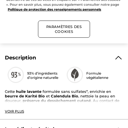
AJOUTER AU PANIER
». Pour en savoir plus, vous pouvez également consulter notre page
Politique de protection des renseignements personnels
Livraison gratuite dès 50$ de commande
PARAMÈTRES DES
Paiement sécurisé
COOKIES
Satisfait ou remboursé
Description
93% d’ingrédients
Formule
d’origine naturelle
végétalienne
Cette
huile lavante
formulée sans sulfates*, enrichie en
beurre de Karité Bio
et
Calendula Bio
, nettoie la peau en
douceur,
préserve du dessèchement cutané
. Au contact de
l’eau, sa texture huile se transforme en une fine mousse
douce et enveloppante, procurant un
apaisement immédiat
VOIR PLUS
face aux sensations de tiraillements. Elle parfume la peau
délicatement offrant une douce sensation de bien-être.