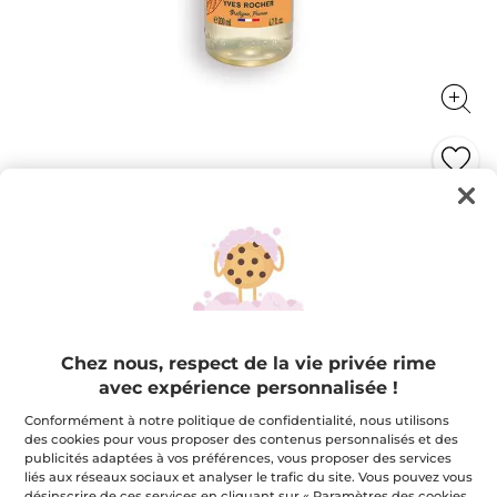
Huile Lavante
Nettoie la peau en douceur, apaise, préserve du
dessèchement
200 ml
★★★★★
★★★★★
4.8
(439)
AJOUTER UN AVIS
Chez nous, respect de la vie privée rime
4.8
étoile(s)
12,95 $
avec expérience personnalisée !
sur
5.
Conformément à notre politique de confidentialité, nous utilisons
Lire
Quantité
les
des cookies pour vous proposer des contenus personnalisés et des
avis
publicités adaptées à vos préférences, vous proposer des services
pour
liés aux réseaux sociaux et analyser le trafic du site. Vous pouvez vous
Huile
Lavante
désinscrire de ces services en cliquant sur « Paramètres des cookies