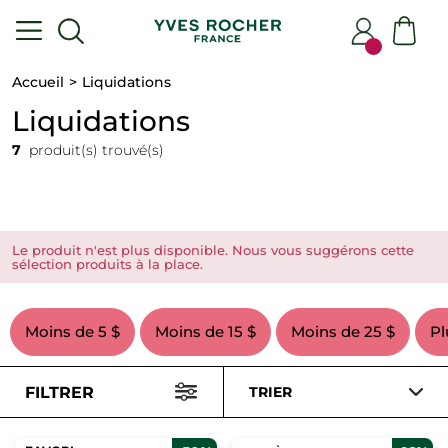
Accueil
Liquidations
Liquidations
7
produit(s) trouvé(s)
Le produit n'est plus disponible. Nous vous suggérons cette
sélection produits à la place.
Moins de 5 $
Moins de 15 $
Moins de 25 $
Pl
FILTRER
TRIER