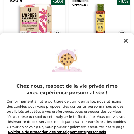
FAVORI
-50%
-16%
DERNIÈRE
CHANCE !
Après-Shampooing
Le gel douche
Solide
concentré à la vanille
50 g
Flacon
100 ml
(459)
(183)
$ 7.98
$ 5.00
$ 15.95
$ 5.95
1 acheté, 2e à -40%
Chez nous, respect de la vie privée rime
avec expérience personnalisée !
AJOUTER AU
AJOUTER AU
PANIER
PANIER
Conformément à notre politique de confidentialité, nous utilisons
des cookies pour vous proposer des contenus personnalisés et des
publicités adaptées à vos préférences, vous proposer des services
DERNIÈRE
DERNIÈRE
liés aux réseaux sociaux et analyser le trafic du site. Vous pouvez vous
CHANCE !
CHANCE !
désinscrire de ces services en cliquant sur « Paramètres des cookies
». Pour en savoir plus, vous pouvez également consulter notre page
Politique de protection des renseignements personnels