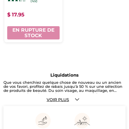
(122)
$ 17.95
EN RUPTURE DE
STOCK
Liquidations
Que vous cherchiez quelque chose de nouveau ou un ancien
de vos favori, profitez de rabais jusqu'à 50 % sur une sélection
de produits de beauté. Du soin visage, au maquillage, en
passant par les soins pour le corps ! Les quantités sont
limitées ! Faites vite !
VOIR PLUS