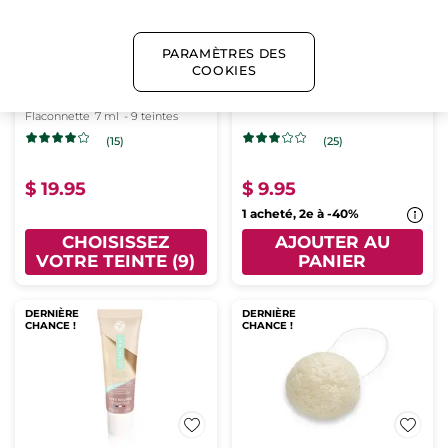
PARAMÈTRES DES
COOKIES
Grand Rouge L’élixir -
Aimant à Cosmétiques
107 Rose intense mat
Solides
Flaconnette
7 ml
- 9 teintes
(15)
(25)
$ 19.95
$ 9.95
1 acheté, 2e à -40%
CHOISISSEZ
AJOUTER AU
VOTRE TEINTE (9)
PANIER
DERNIÈRE
DERNIÈRE
CHANCE !
CHANCE !