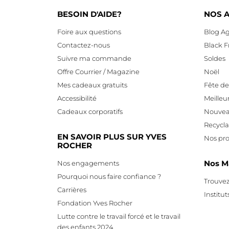
BESOIN D'AIDE?
NOS A
Foire aux questions
Blog Ag
Contactez-nous
Black F
Suivre ma commande
Soldes
Offre Courrier / Magazine
Noël
Mes cadeaux gratuits
Fête d
Accessibilité
Meilleu
Cadeaux corporatifs
Nouvea
Recycl
EN SAVOIR PLUS SUR YVES
Nos pro
ROCHER
Nos M
Nos engagements
Pourquoi nous faire confiance ?
Trouvez
Carrières
Institut
Fondation Yves Rocher
Lutte contre le travail forcé et le travail
des enfants 2024