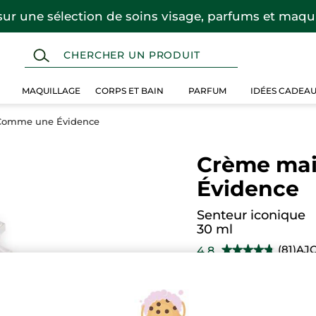
sur une sélection de soins visage, parfums et maqui
MAQUILLAGE
CORPS ET BAIN
PARFUM
IDÉES CADEA
Comme une Évidence
Crème ma
Évidence
Senteur iconique
30 ml
(81)
AJ
4.8
★★★★★
★★★★★
4.8
étoile(s)
9,95 $
sur
5.
Lire
les
Quantité