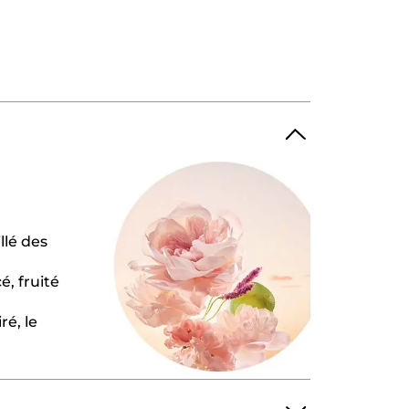
llé des
é, fruité
ré, le