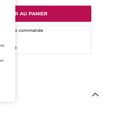
JOUTER AU PANIER
dès 50$ de commande
risé
vos
emboursé
e
ter