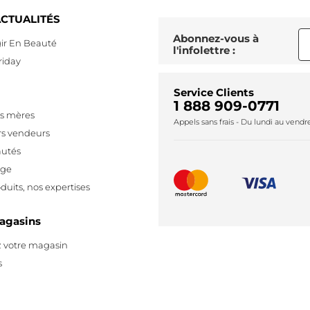
CTUALITÉS
Abonnez-vous à
ir En Beauté
l'infolettre :
riday
Service Clients
1 888 909-0771
es mères
Appels sans frais - Du lundi au vend
rs vendeurs
utés
age
duits, nos expertises
agasins
 votre magasin
s