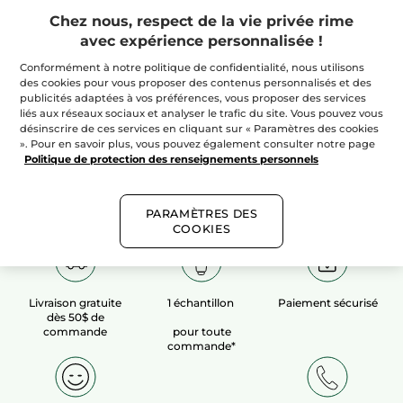
Chez nous, respect de la vie privée rime
avec expérience personnalisée !
100%
extraits
60 hectares
de
végétaux
champs biologiques
Conformément à notre politique de confidentialité, nous utilisons
des cookies pour vous proposer des contenus personnalisés et des
publicités adaptées à vos préférences, vous proposer des services
liés aux réseaux sociaux et analyser le trafic du site. Vous pouvez vous
Voir plus​
désinscrire de ces services en cliquant sur « Paramètres des cookies
». Pour en savoir plus, vous pouvez également consulter notre page
Politique de protection des renseignements personnels
PARAMÈTRES DES
COOKIES
Livraison gratuite
1 échantillon
Paiement sécurisé
dès 50$ de
commande
pour toute
commande*