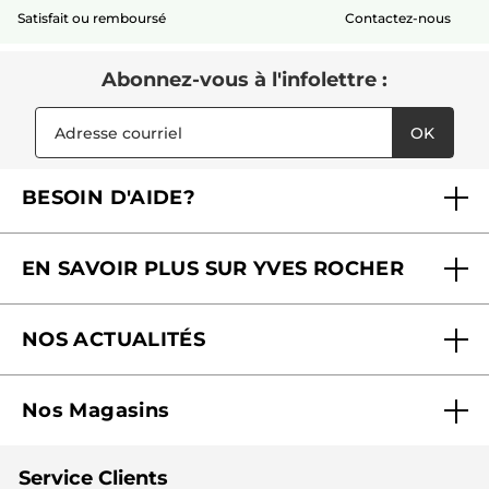
Satisfait ou remboursé
Contactez-nous
Abonnez-vous à l'infolettre :
OK
BESOIN D'AIDE?
Foire aux questions
EN SAVOIR PLUS SUR YVES ROCHER
Contactez-nous
Nos engagements
Suivre ma commande
NOS ACTUALITÉS
Pourquoi nous faire confiance ?
Offre Courrier / Magazine
Blog Agir En Beauté
Carrières
Mes cadeaux gratuits
Nos Magasins
Black Friday
Fondation Yves Rocher
Accessibilité
Trouvez votre magasin
Soldes
Lutte contre le travail forcé et le travail des enfants
Cadeaux corporatifs
Service Clients
2024