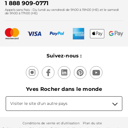
Instituts
Noël
1 888 909-0771
Lutte contre le travail forcé et le travail des enfants
Appels sans frais - Du lundi au vendredi de 9h00 à 19h00 (HE) et le samedi
Fête des mères
2025
de 9h00 à 17h00 (HE)
Meilleurs vendeurs
Nouveautés
Recyclage
Nos produits, nos expertises
Suivez-nous :
Yves Rocher dans le monde
Visiter le site d'un autre pays
Conditions de vente et d’utilisation
Plan du site