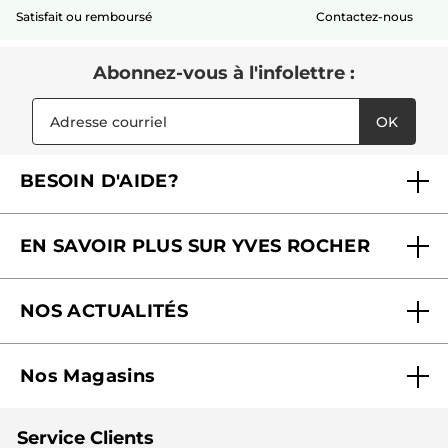
Satisfait ou remboursé
Contactez-nous
Abonnez-vous à l'infolettre :
OK
BESOIN D'AIDE?
Foire aux questions
EN SAVOIR PLUS SUR YVES ROCHER
Contactez-nous
Nos engagements
Suivre ma commande
NOS ACTUALITÉS
Pourquoi nous faire confiance ?
Offre Courrier / Magazine
Blog Agir En Beauté
Carrières
Mes cadeaux gratuits
Nos Magasins
Black Friday
Fondation Yves Rocher
Accessibilité
Trouvez votre magasin
Soldes
Lutte contre le travail forcé et le travail des enfants
Cadeaux corporatifs
Service Clients
2024