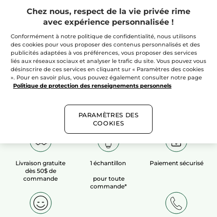
Chez nous, respect de la vie privée rime
avec expérience personnalisée !
100%
extraits
60 hectares
de
végétaux
champs biologiques
Conformément à notre politique de confidentialité, nous utilisons
des cookies pour vous proposer des contenus personnalisés et des
publicités adaptées à vos préférences, vous proposer des services
liés aux réseaux sociaux et analyser le trafic du site. Vous pouvez vous
Voir plus​
désinscrire de ces services en cliquant sur « Paramètres des cookies
». Pour en savoir plus, vous pouvez également consulter notre page
Politique de protection des renseignements personnels
PARAMÈTRES DES
COOKIES
Livraison gratuite
1 échantillon
Paiement sécurisé
dès 50$ de
commande
pour toute
commande*