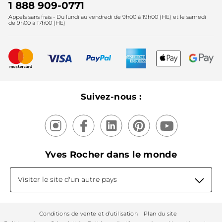
Instituts
Noël
1 888 909-0771
Lutte contre le travail forcé et le travail des enfants
Appels sans frais - Du lundi au vendredi de 9h00 à 19h00 (HE) et le samedi
Fête des mères
2025
de 9h00 à 17h00 (HE)
Meilleurs vendeurs
Nouveautés
Recyclage
Nos produits, nos expertises
Suivez-nous :
Yves Rocher dans le monde
Visiter le site d'un autre pays
Conditions de vente et d’utilisation
Plan du site