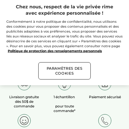
Chez nous, respect de la vie privée rime
avec expérience personnalisée !
100%
extraits
60 hectares
de
végétaux
champs biologiques
Conformément à notre politique de confidentialité, nous utilisons
des cookies pour vous proposer des contenus personnalisés et des
publicités adaptées à vos préférences, vous proposer des services
liés aux réseaux sociaux et analyser le trafic du site. Vous pouvez vous
Voir plus​
désinscrire de ces services en cliquant sur « Paramètres des cookies
». Pour en savoir plus, vous pouvez également consulter notre page
Politique de protection des renseignements personnels
PARAMÈTRES DES
COOKIES
Livraison gratuite
1 échantillon
Paiement sécurisé
dès 50$ de
commande
pour toute
commande*