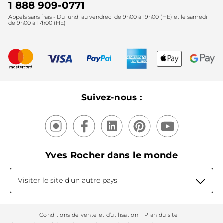
Instituts
Noël
1 888 909-0771
Lutte contre le travail forcé et le travail des enfants
Appels sans frais - Du lundi au vendredi de 9h00 à 19h00 (HE) et le samedi
Fête des mères
2025
de 9h00 à 17h00 (HE)
Meilleurs vendeurs
Nouveautés
Recyclage
Nos produits, nos expertises
Suivez-nous :
Yves Rocher dans le monde
Visiter le site d'un autre pays
Conditions de vente et d’utilisation
Plan du site