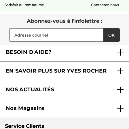
Satisfait ou remboursé
Contactez-nous
Abonnez-vous à l'infolettre :
OK
BESOIN D'AIDE?
Foire aux questions
EN SAVOIR PLUS SUR YVES ROCHER
Contactez-nous
Nos engagements
Suivre ma commande
NOS ACTUALITÉS
Pourquoi nous faire confiance ?
Offre Courrier / Magazine
Blog Agir En Beauté
Carrières
Mes cadeaux gratuits
Nos Magasins
Black Friday
Fondation Yves Rocher
Accessibilité
Trouvez votre magasin
Soldes
Lutte contre le travail forcé et le travail des enfants
Cadeaux corporatifs
Service Clients
2024