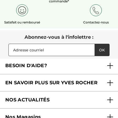
commande*
Satisfait ou remboursé
Contactez-nous
Abonnez-vous à l'infolettre :
OK
BESOIN D'AIDE?
Foire aux questions
EN SAVOIR PLUS SUR YVES ROCHER
Contactez-nous
Nos engagements
Suivre ma commande
NOS ACTUALITÉS
Pourquoi nous faire confiance ?
Offre Courrier / Magazine
Blog Agir En Beauté
Carrières
Mes cadeaux gratuits
Nos Magasins