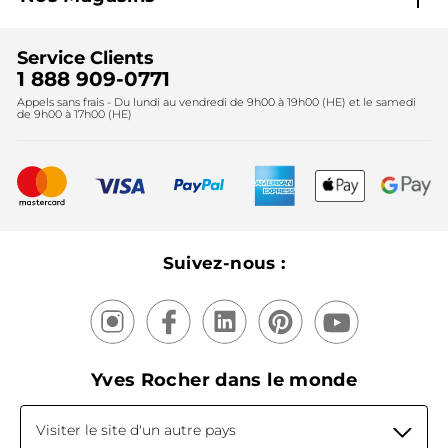
Black Friday
Fondation Yves Rocher
Accessibilité
Trouvez votre magasin
Soldes
Lutte contre le travail forcé et le travail des enfants
Cadeaux corporatifs
Service Clients
2024
Instituts
Noël
1 888 909-0771
Lutte contre le travail forcé et le travail des enfants
Appels sans frais - Du lundi au vendredi de 9h00 à 19h00 (HE) et le samedi
Fête des mères
2025
de 9h00 à 17h00 (HE)
Meilleurs vendeurs
Nouveautés
Recyclage
Nos produits, nos expertises
Suivez-nous :
Yves Rocher dans le monde
Visiter le site d'un autre pays