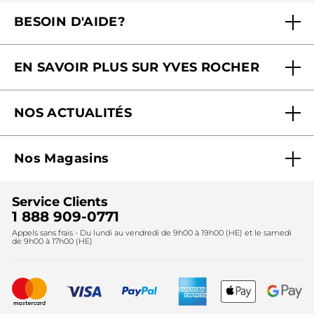
BESOIN D'AIDE?
Foire aux questions
EN SAVOIR PLUS SUR YVES ROCHER
Contactez-nous
Nos engagements
Suivre ma commande
NOS ACTUALITÉS
Pourquoi nous faire confiance ?
Offre Courrier / Magazine
Blog Agir En Beauté
Carrières
Mes cadeaux gratuits
Nos Magasins
Black Friday
Fondation Yves Rocher
Accessibilité
Trouvez votre magasin
Soldes
Lutte contre le travail forcé et le travail des enfants
Cadeaux corporatifs
Service Clients
2024
Instituts
Noël
1 888 909-0771
Lutte contre le travail forcé et le travail des enfants
Appels sans frais - Du lundi au vendredi de 9h00 à 19h00 (HE) et le samedi
Fête des mères
2025
de 9h00 à 17h00 (HE)
Meilleurs vendeurs
Nouveautés
Recyclage