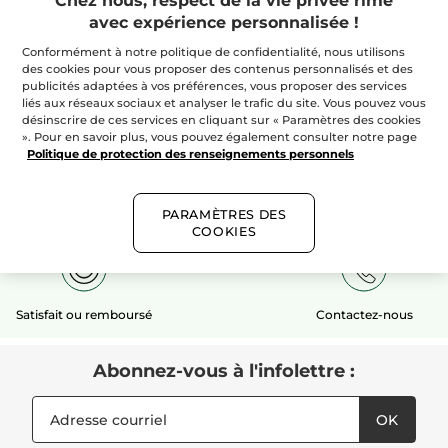
Chez nous, respect de la vie privée rime
avec expérience personnalisée !
AJOUTER AU
Conformément à notre politique de confidentialité, nous utilisons
PANIER
des cookies pour vous proposer des contenus personnalisés et des
publicités adaptées à vos préférences, vous proposer des services
liés aux réseaux sociaux et analyser le trafic du site. Vous pouvez vous
désinscrire de ces services en cliquant sur « Paramètres des cookies
». Pour en savoir plus, vous pouvez également consulter notre page
Politique de protection des renseignements personnels
Livraison gratuite
1 échantillon
Paiement sécurisé
dès 50$ de
PARAMÈTRES DES
commande
pour toute
COOKIES
commande*
Satisfait ou remboursé
Contactez-nous
Abonnez-vous à l'infolettre :
OK