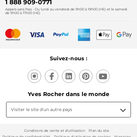
Noël
1 888 909-0771
Lutte contre le travail forcé et le travail des enfants
Appels sans frais - Du lundi au vendredi de 9h00 à 19h00 (HE) et le samedi
Fête des mères
2025
de 9h00 à 17h00 (HE)
Meilleurs vendeurs
Nouveautés
Recyclage
Nos produits, nos expertises
Suivez-nous :
Yves Rocher dans le monde
Visiter le site d'un autre pays
Conditions de vente et d’utilisation
Plan du site
Politique de confidentialité
Politique d'utilisation de cookies
Magasins