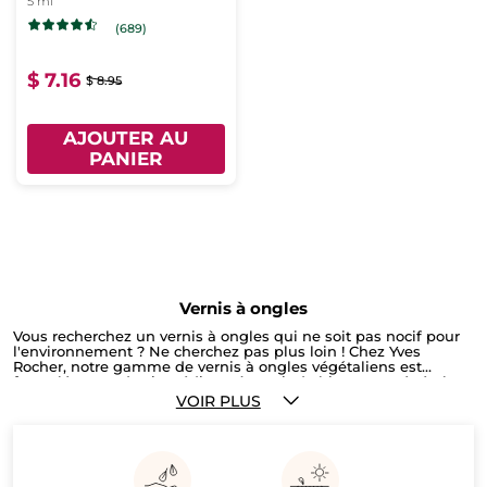
5 ml
(689)
$ 7.16
$ 8.95
AJOUTER AU
PANIER
Vernis à ongles
Vous recherchez un vernis à ongles qui ne soit pas nocif pour
l'environnement ? Ne cherchez pas plus loin ! Chez Yves
Rocher, notre gamme de vernis à ongles végétaliens est
formulée avec des ingrédients à partir de biomasse végétale
comme la betterave ou la canne à sucre. Ce processus unique
VOIR PLUS
donne un produit de haute qualité, qui est doux pour vos
ongles et aide à les garder sains et forts. De plus, nos
nombreuses teintes vibrantes donneront à vos ongles un look
élégant qui dure. Alors n'hésitez plus et essayez-les !
Maintenant que vous avez trouvé votre couleur de vernis