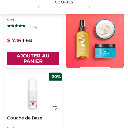
COOKIES
Goutte Séchage Rapide
5 ml
(214)
$ 7.16
$ 8.95
AJOUTER AU
PANIER
-20%
Couche de Base