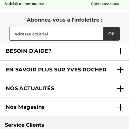
Satisfait ou remboursé
Contactez-nous
Abonnez-vous à l'infolettre :
OK
BESOIN D'AIDE?
Foire aux questions
EN SAVOIR PLUS SUR YVES ROCHER
Contactez-nous
Nos engagements
Suivre ma commande
NOS ACTUALITÉS
Pourquoi nous faire confiance ?
Offre Courrier / Magazine
Blog Agir En Beauté
Carrières
Mes cadeaux gratuits
Nos Magasins
Black Friday
Fondation Yves Rocher
Accessibilité
Trouvez votre magasin
Soldes
Lutte contre le travail forcé et le travail des enfants
Cadeaux corporatifs
Service Clients
2024
Instituts