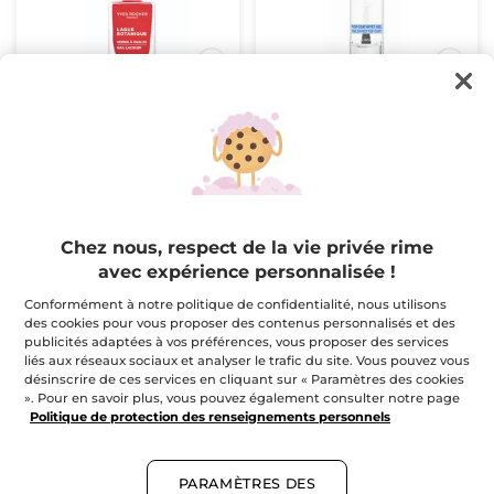
Vernis à Ongles Laque
Surcouche Effet Gel
Botanique Rouge
Passion
6 ml
- 17 teintes
Flaconnette
5 ml
(292)
(493)
$ 7.16
$ 7.16
$ 8.95
$ 8.95
Chez nous, respect de la vie privée rime
avec expérience personnalisée !
CHOISISSEZ
AJOUTER AU
VOTRE TEINTE
PANIER
Conformément à notre politique de confidentialité, nous utilisons
(17)
des cookies pour vous proposer des contenus personnalisés et des
publicités adaptées à vos préférences, vous proposer des services
liés aux réseaux sociaux et analyser le trafic du site. Vous pouvez vous
-20%
désinscrire de ces services en cliquant sur « Paramètres des cookies
». Pour en savoir plus, vous pouvez également consulter notre page
Politique de protection des renseignements personnels
PARAMÈTRES DES