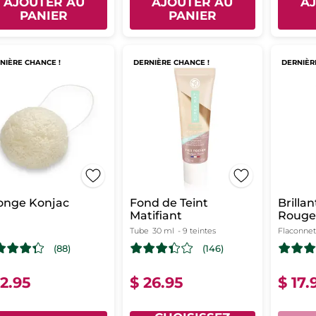
AJOUTER AU
AJOUTER AU
A
PANIER
PANIER
NIÈRE CHANCE !
DERNIÈRE CHANCE !
DERNIÈR
onge Konjac
Fond de Teint
Brilla
Matifiant
Rouge 
Tube
30 ml
- 9 teintes
Flaconnet
(88)
(146)
12.95
$ 26.95
$ 17.