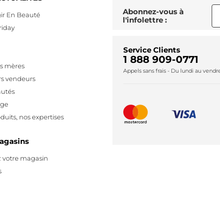
Abonnez-vous à
ir En Beauté
l'infolettre :
riday
Service Clients
1 888 909-0771
es mères
Appels sans frais - Du lundi au vend
rs vendeurs
utés
age
duits, nos expertises
agasins
 votre magasin
s