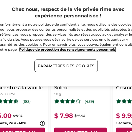
Chez nous, respect de la vie privée rime avec
expérience personnalisée !
-16%
-50%
FAVORI
NIÈRE CHANCE !
DERNIÈR
onformément à notre politique de confidentialité, nous utilisons des cookies
our vous proposer des contenus personnalisés et des publicités adaptées à 
références, vous proposer des services liés aux réseaux sociaux et analyser l
rafic du site. Vous pouvez vous désinscrire de ces services en cliquant sur «
aramètres des cookies ». Pour en savoir plus, vous pouvez également consul
otre page
Politique de protection des renseignements personnels
PARAMÈTRES DES COOKIES
gel douche
Après-Shampooing
Aiman
centré à la vanille
Solide
Cosmét
on
100 ml
50 g
(183)
(459)
5.00
$ 7.98
$ 9.9
$ 5.95
$ 15.95
heté, 2e à -40%
1 acheté