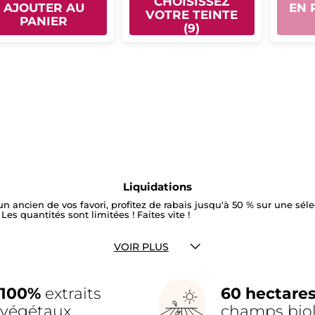
CHOISISSEZ
AJOUTER AU
EN 
VOTRE TEINTE
PANIER
(9)
Liquidations
ancien de vos favori, profitez de rabais jusqu'à 50 % sur une séle
Les quantités sont limitées ! Faites vite !
VOIR PLUS
100%
extraits
60 hectare
végétaux
champs bio