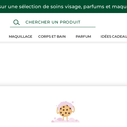
sur une sélection de soins visage, parfums et maqui
MAQUILLAGE
CORPS ET BAIN
PARFUM
IDÉES CADEA
ons cette sélection produits à la place.
 25 $
Plus de 25 $