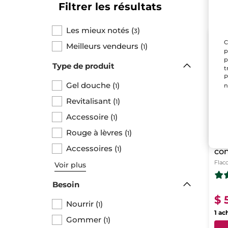
Filtrer les résultats
Les mieux notés
(
)
3
DER
C
Meilleurs vendeurs
(
)
1
p
p
Type de produit
t
P
Gel douche
(
)
n
1
Revitalisant
(
)
1
Accessoire
(
)
1
Rouge à lèvres
(
)
1
Le 
Accessoires
(
)
1
con
Flac
Voir plus
Besoin
$ 
Nourrir
(
)
1
1 ac
Gommer
(
)
1