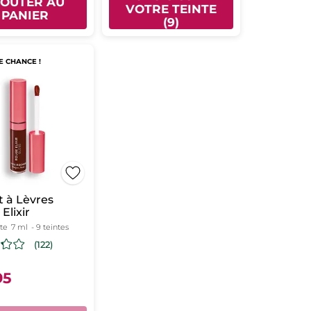
JOUTER AU
VOTRE TEINTE
PANIER
(9)
E CHANCE !
nt à Lèvres
Elixir
te
7 ml
- 9 teintes
(122)
95