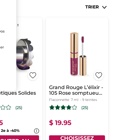
TRIER
E CHANCE !
vos
e
ter
t à
Grand Rouge L’élixir -
iques Solides
105 Rose somptueux
mat
Flaconnette
7 ml
- 9 teintes
(25)
(25)
5
$ 19.95
, 2e à -40%
CHOISISSEZ