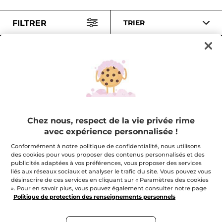
FILTRER
TRIER
-20%
-20%
Chez nous, respect de la vie privée rime
Eau de Parfum - Calme
Eau de Parfum -
avec expérience personnalisée !
Absolu
Tendres Instants
50 ml
50 ml
Conformément à notre politique de confidentialité, nous utilisons
(126)
(364)
des cookies pour vous proposer des contenus personnalisés et des
publicités adaptées à vos préférences, vous proposer des services
liés aux réseaux sociaux et analyser le trafic du site. Vous pouvez vous
$ 35.96
$ 35.96
$ 44.95
$ 44.95
désinscrire de ces services en cliquant sur « Paramètres des cookies
». Pour en savoir plus, vous pouvez également consulter notre page
Politique de protection des renseignements personnels
AJOUTER AU
AJOUTER AU
PANIER
PANIER