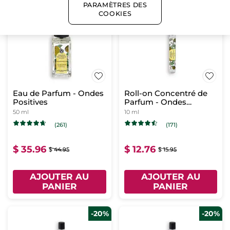
PARAMÈTRES DES
COOKIES
-20%
-20%
Eau de Parfum - Ondes
Roll-on Concentré de
Positives
Parfum - Ondes
Positives
50 ml
10 ml
(261)
(171)
$ 35.96
$ 12.76
$ 44.95
$ 15.95
AJOUTER AU
AJOUTER AU
PANIER
PANIER
-20%
-20%