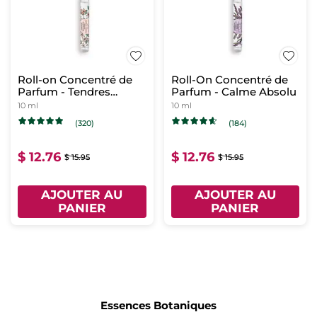
Roll-on Concentré de
Roll-On Concentré de
Parfum - Tendres
Parfum - Calme Absolu
Instants
10 ml
10 ml
(320)
(184)
$ 12.76
$ 12.76
$ 15.95
$ 15.95
AJOUTER AU
AJOUTER AU
PANIER
PANIER
Essences Botaniques