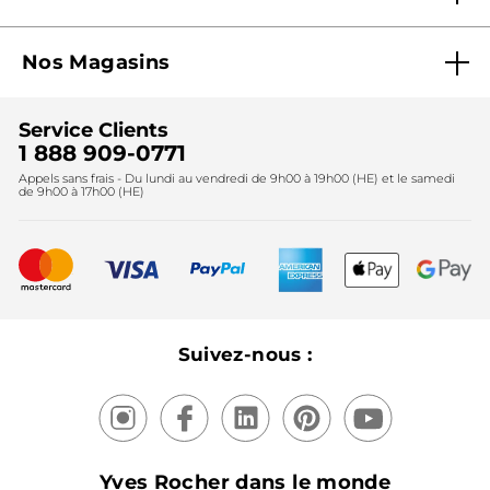
Pourquoi nous faire confiance ?
Offre Courrier / Magazine
Blog Agir En Beauté
Carrières
Mes cadeaux gratuits
Nos Magasins
Black Friday
Fondation Yves Rocher
Accessibilité
Trouvez votre magasin
Soldes
Lutte contre le travail forcé et le travail des enfants
Cadeaux corporatifs
Service Clients
2024
Instituts
Noël
1 888 909-0771
Lutte contre le travail forcé et le travail des enfants
Appels sans frais - Du lundi au vendredi de 9h00 à 19h00 (HE) et le samedi
Fête des mères
2025
de 9h00 à 17h00 (HE)
Meilleurs vendeurs
Nouveautés
Recyclage
Nos produits, nos expertises
Suivez-nous :
Yves Rocher dans le monde