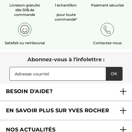
Livraison gratuite
1 échantillon
Paiement sécurisé
dès 50$ de
commande
pour toute
commande*
Satisfait ou remboursé
Contactez-nous
Abonnez-vous à l'infolettre :
OK
BESOIN D'AIDE?
Foire aux questions
EN SAVOIR PLUS SUR YVES ROCHER
Contactez-nous
Nos engagements
Suivre ma commande
NOS ACTUALITÉS